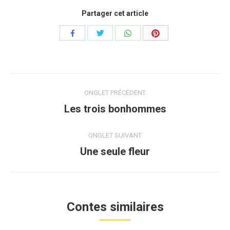
Partager cet article
Share
Share
Share
Share
with
with
with
with
Twitter
WhatsApp
Pinterest
Facebook
Navigation
ONGLET PRÉCÉDENT
de
Les trois bonhommes
Onglet
précédent
commentaire
ONGLET SUIVANT
Une seule fleur
Projets
similaires
Contes similaires