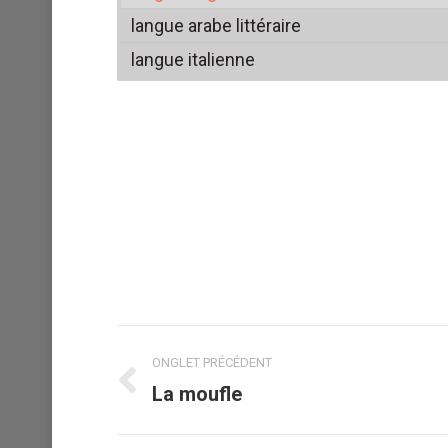
langue arabe littéraire
langue italienne
Navigation
ONGLET PRÉCÉDENT
de
La moufle
Onglet
précédent
commentaire