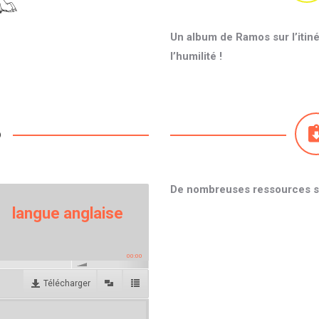
Un album de Ramos sur l’itinér
l’humilité !
o
De nombreuses ressources sur
langue anglaise
00:00
Télécharger