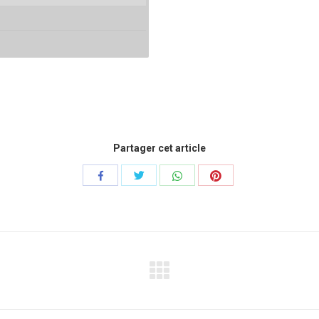
Partager cet article
Share
Share
Share
Share
with
with
with
with
Twitter
WhatsApp
Pinterest
Facebook
Projets
similaires