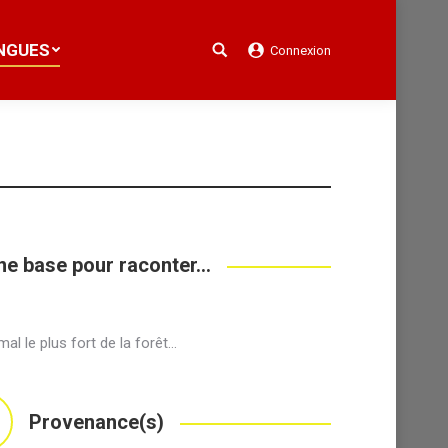
NGUES
Connexion
Search:
NGUES
Connexion
Search:
ne base pour raconter...
mal le plus fort de la forêt…
Provenance(s)