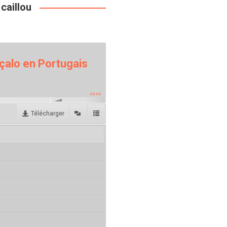
caillou
çalo en Portugais
00:00
Télécharger