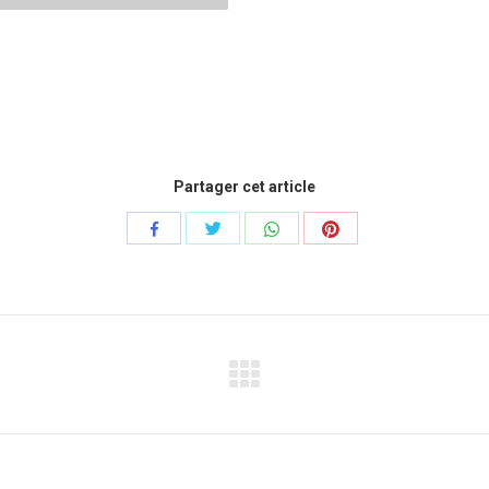
Partager cet article
Share
Share
Share
Share
with
with
with
with
Twitter
WhatsApp
Pinterest
Facebook
Projets
similaires