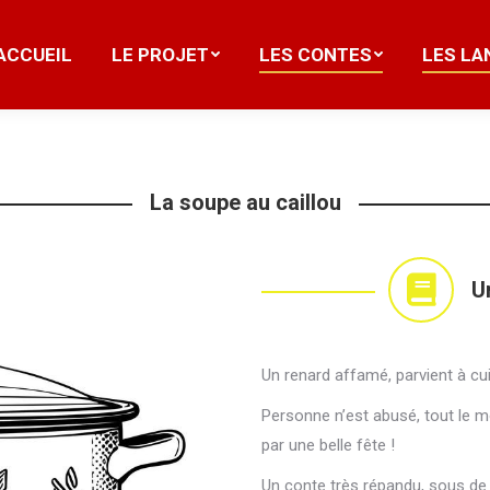
ACCUEIL
LE PROJET
LES CONTES
LES LA
ACCUEIL
LE PROJET
LES CONTES
LES LA
La soupe au caillou
U
Un renard affamé, parvient à cu
Personne n’est abusé, tout le mo
par une belle fête !
Un conte très répandu, sous de