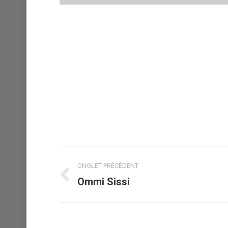
Navigation
ONGLET PRÉCÉDENT
de
Ommi Sissi
Onglet
précédent
commentaire