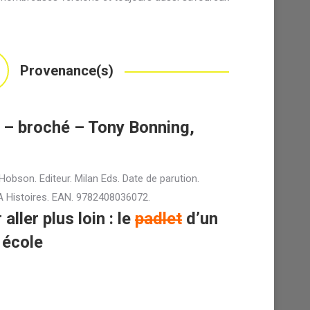
Provenance(s)
u – broché – Tony Bonning,
ly Hobson. Editeur. Milan Eds. Date de parution.
 A Histoires. EAN. 9782408036072.
ller plus loin : le
padlet
d’un
 école