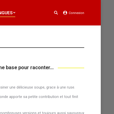
NGUES
Connexion
Search:
NGUES
Connexion
Search:
ne base pour raconter...
isiner une délicieuse soupe, grace à une ruse.
nde apporte sa petite contribution et tout finit
 nombreuses versions et toujours aussi savoureux