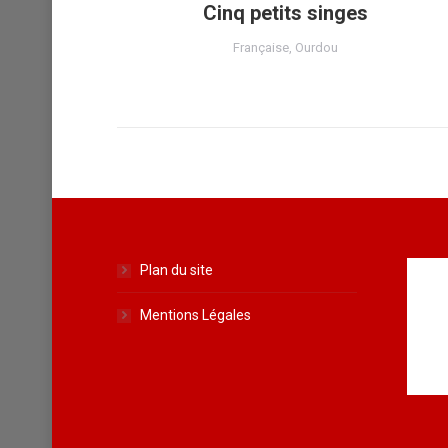
rous
Cinq petits singes
ong
Française
,
Ourdou
Plan du site
Mentions Légales