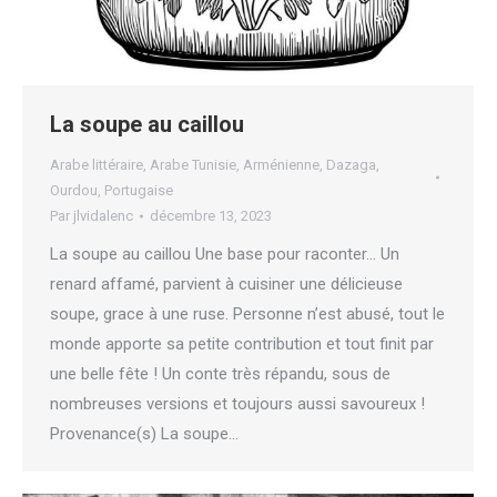
La soupe au caillou
Arabe littéraire
,
Arabe Tunisie
,
Arménienne
,
Dazaga
,
Ourdou
,
Portugaise
Par
jlvidalenc
décembre 13, 2023
La soupe au caillou Une base pour raconter… Un
renard affamé, parvient à cuisiner une délicieuse
soupe, grace à une ruse. Personne n’est abusé, tout le
monde apporte sa petite contribution et tout finit par
une belle fête ! Un conte très répandu, sous de
nombreuses versions et toujours aussi savoureux !
Provenance(s) La soupe…