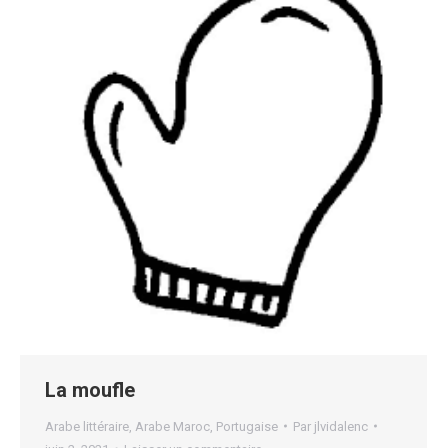
La moufle
Arabe littéraire
,
Arabe Maroc
,
Portugaise
Par
jlvidalenc