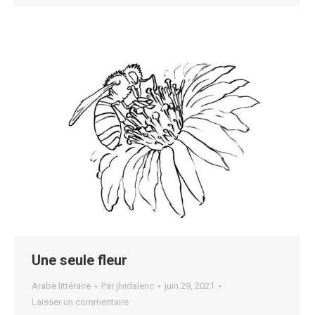
Une seule fleur
Arabe littéraire
Par
jlvidalenc
juin 29, 2021
Laisser un commentaire