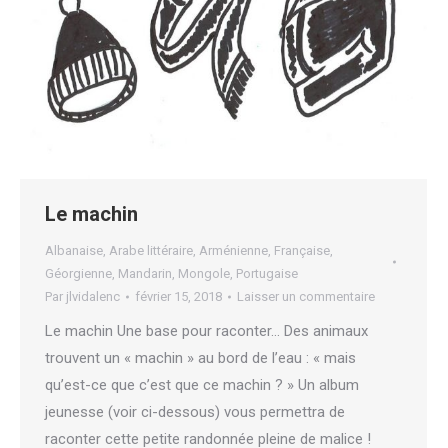
Le machin
Albanaise
,
Arabe littéraire
,
Arménienne
,
Française
,
Géorgienne
,
Mandarin
,
Mongole
,
Portugaise
Par
jlvidalenc
février 15, 2018
Laisser un commentaire
Le machin Une base pour raconter… Des animaux
trouvent un « machin » au bord de l’eau : « mais
qu’est-ce que c’est que ce machin ? » Un album
jeunesse (voir ci-dessous) vous permettra de
raconter cette petite randonnée pleine de malice !