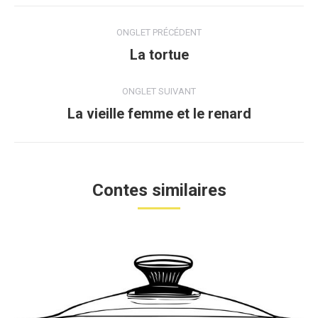
Navigation
ONGLET PRÉCÉDENT
de
La tortue
Onglet
précédent
commentaire
ONGLET SUIVANT
La vieille femme et le renard
Projets
similaires
Contes similaires