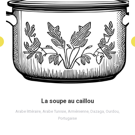
La soupe au caillou
Arabe littéraire
,
Arabe Tunisie
,
Arménienne
,
Dazaga
,
Ourdou
,
Portugaise