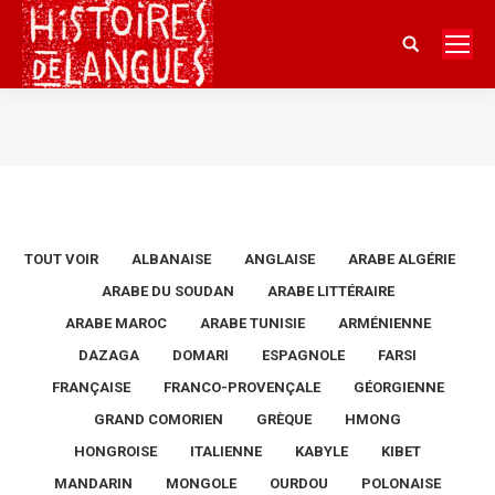
Search:
Vous êtes ici :
TOUT VOIR
ALBANAISE
ANGLAISE
ARABE ALGÉRIE
ARABE DU SOUDAN
ARABE LITTÉRAIRE
ARABE MAROC
ARABE TUNISIE
ARMÉNIENNE
DAZAGA
DOMARI
ESPAGNOLE
FARSI
FRANÇAISE
FRANCO-PROVENÇALE
GÉORGIENNE
GRAND COMORIEN
GRÈQUE
HMONG
HONGROISE
ITALIENNE
KABYLE
KIBET
MANDARIN
MONGOLE
OURDOU
POLONAISE