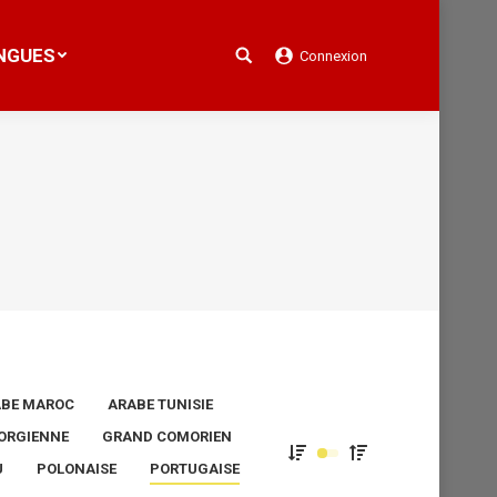
NGUES
Connexion
Search:
NGUES
Connexion
Search:
BE MAROC
ARABE TUNISIE
ORGIENNE
GRAND COMORIEN
U
POLONAISE
PORTUGAISE