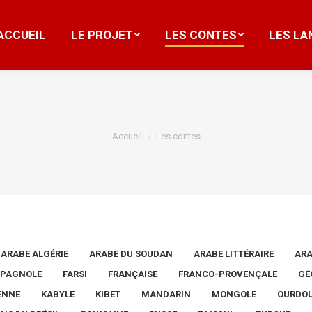
ACCUEIL
LE PROJET
LES CONTES
LES LA
ACCUEIL
LE PROJET
LES CONTES
LES LA
Vous êtes ici :
Accueil
Les contes
ARABE ALGÉRIE
ARABE DU SOUDAN
ARABE LITTÉRAIRE
ARA
SPAGNOLE
FARSI
FRANÇAISE
FRANCO-PROVENÇALE
GÉ
IENNE
KABYLE
KIBET
MANDARIN
MONGOLE
OURDO