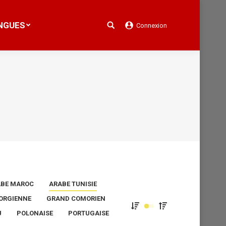
NGUES
Connexion
Search:
NGUES
Connexion
Search:
BE MAROC
ARABE TUNISIE
ORGIENNE
GRAND COMORIEN
U
POLONAISE
PORTUGAISE