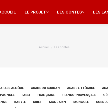
ACCUEIL
LE PROJET
LES CONTES
LES LA
ACCUEIL
LE PROJET
LES CONTES
LES LA
Vous êtes ici :
Accueil
Les contes
ARABE ALGÉRIE
ARABE DU SOUDAN
ARABE LITTÉRAIRE
ARA
SPAGNOLE
FARSI
FRANÇAISE
FRANCO-PROVENÇALE
GÉ
IENNE
KABYLE
KIBET
MANDARIN
MONGOLE
OURDO