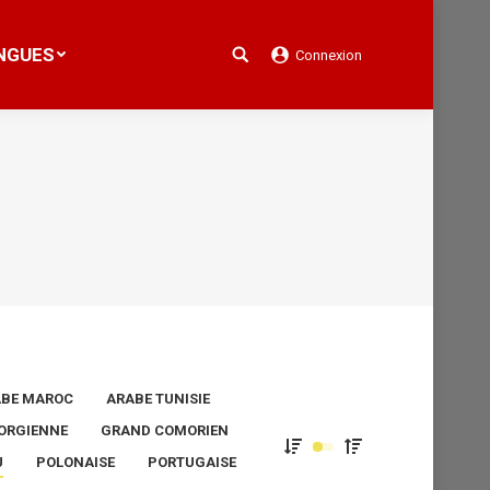
NGUES
Connexion
Search:
NGUES
Connexion
Search:
BE MAROC
ARABE TUNISIE
ORGIENNE
GRAND COMORIEN
U
POLONAISE
PORTUGAISE