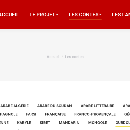
ACCUEIL
LE PROJET
LES CONTES
LES LA
ACCUEIL
LE PROJET
LES CONTES
LES LA
Vous êtes ici :
Accueil
Les contes
ARABE ALGÉRIE
ARABE DU SOUDAN
ARABE LITTÉRAIRE
ARA
SPAGNOLE
FARSI
FRANÇAISE
FRANCO-PROVENÇALE
GÉ
IENNE
KABYLE
KIBET
MANDARIN
MONGOLE
OURDO