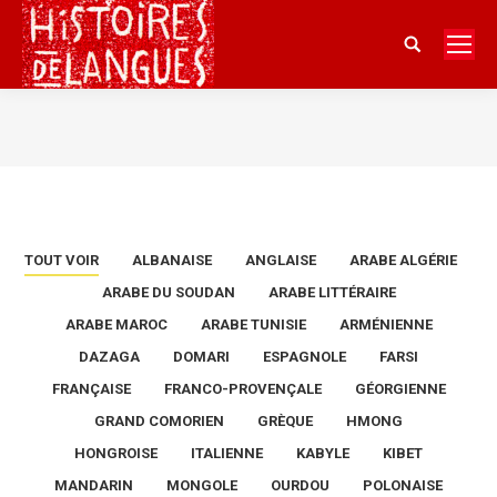
Search:
Vous êtes ici :
TOUT VOIR
ALBANAISE
ANGLAISE
ARABE ALGÉRIE
ARABE DU SOUDAN
ARABE LITTÉRAIRE
ARABE MAROC
ARABE TUNISIE
ARMÉNIENNE
DAZAGA
DOMARI
ESPAGNOLE
FARSI
FRANÇAISE
FRANCO-PROVENÇALE
GÉORGIENNE
GRAND COMORIEN
GRÈQUE
HMONG
HONGROISE
ITALIENNE
KABYLE
KIBET
MANDARIN
MONGOLE
OURDOU
POLONAISE